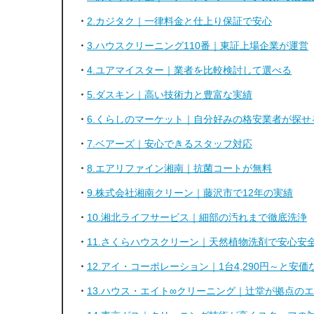
2.カジタク｜一律料金と仕上り保証で安心
3.ハウスクリーニング110番｜東証上場企業が運営
4.ユアマイスター｜業者を比較検討して選べる
5.ダスキン｜高い技術力と豊富な実績
6.くらしのマーケット｜自分好みの格安業者が探せ
7.ベアーズ｜安心できるスタッフ対応
8.エアリファイン湘南｜抗菌コートが無料
9.株式会社湘南クリーン｜藤沢市で12年の実績
10.湘北ライフサービス｜細部の汚れまで徹底洗浄
11.さくらハウスクリーン｜天然植物洗剤で安心安
12.アイ・コーポレーション｜1台4,290円～と
13.ハウス・エイト∞クリーニング｜辻堂が拠点の