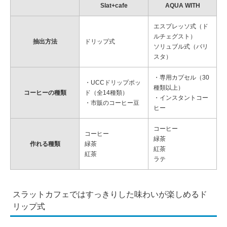
Slat+cafe
AQUA WITH
エスプレッソ式（ド
ルチェグスト）
抽出方法
ドリップ式
ソリュブル式（バリ
スタ）
・専用カプセル（30
・UCCドリップポッ
種類以上）
コーヒーの種類
ド（全14種類）
・インスタントコー
・市販のコーヒー豆
ヒー
コーヒー
コーヒー
緑茶
作れる種類
緑茶
紅茶
紅茶
ラテ
スラットカフェではすっきりした味わいが楽しめるド
リップ式