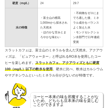
硬度（mg/L）
24
29.7
・不純物をゼロにま
・富士山の標高
でろ過した後、ミネ
1,000mから採水され
ラル成分をバランス
水の特徴
た天然水
よく加えた水
・ほのかな甘みとま
・モンドセレクショ
ろやかな味わい
ン水部門で11年連続
受賞
スラットカフェは、富士山のミネラルを含んだ天然水。アクアウ
ィズは、「ピュアウォーター」と呼ばれるRO水を使用したコー
ヒーを楽しめます。
スラットカフェ、アクアウィズともに硬度
100（mg/L）以下の軟水を使用
。硬水に比べ、軟水はカルシウム
やマグネシウムといったミネラル分が少ないのが特徴です。
コーヒー本来の味を邪魔することがな
いため、どちらも豆本来の味を楽しむ
ことができますよ
編集部