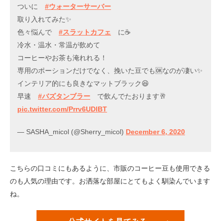
ついに
#ウォーターサーバー
取り入れてみた✨
色々悩んで
#スラットカフェ
に☕️
冷水・温水・常温が飲めて
コーヒーやお茶も淹れれる！
専用のポーションだけでなく、挽いた豆でも🆗なのが凄い✨
インテリア的にも良きなマットブラック😆
早速
#バズタンブラー
で飲んでたおります🥂
pic.twitter.com/Prrv6UDlBT
— SASHA_micol (@Sherry_micol)
December 6, 2020
こちらの口コミにもあるように、市販のコーヒー豆も使用できる
のも人気の理由です。お洒落な部屋にとてもよく馴染んでいます
ね。