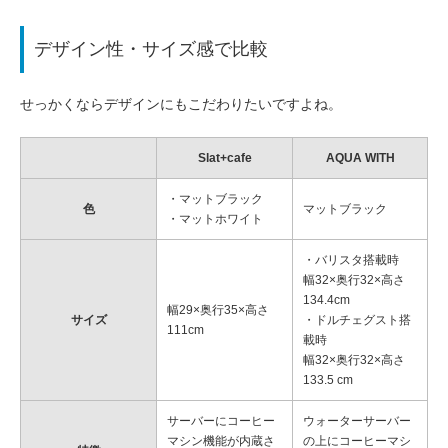
デザイン性・サイズ感で比較
せっかくならデザインにもこだわりたいですよね。
Slat+cafe
AQUA WITH
・マットブラック
色
マットブラック
・マットホワイト
・バリスタ搭載時
幅32×奥行32×高さ
134.4cm
幅29×奥行35×高さ
サイズ
・ドルチェグスト搭
111cm
載時
幅32×奥行32×高さ
133.5 cm
サーバーにコーヒー
ウォーターサーバー
マシン機能が内蔵さ
の上にコーヒーマシ