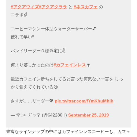
#アクアウィズ
#アクアクララ
と
#ネスカフェ
の
コラボ✌️
コーヒーマシン一体型ウォーターサーバー💕
便利で早い‼️
バンドリーダーＯ様🥁宅に✌️
何より嬉しかったのは
#カフェインレス
❣️
最近カフェイン断ちをしてると言った何気ない一言を しっ
かり覚えてくれている😆
さすが……リーダー💖
pic.twitter.com/fYmKhuMhIh
— 🌹✨ﾛｰｽﾞ✨🌹 (@642280H)
September 25, 2019
豊富なラインナップの中にはカフェインレスコーヒーも。カフェ