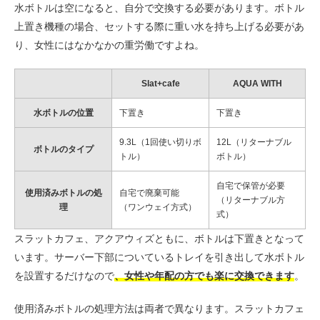
水ボトルは空になると、自分で交換する必要があります。ボトル
上置き機種の場合、セットする際に重い水を持ち上げる必要があ
り、女性にはなかなかの重労働ですよね。
Slat+cafe
AQUA WITH
水ボトルの位置
下置き
下置き
9.3L（1回使い切りボ
12L（リターナブル
ボトルのタイプ
トル）
ボトル）
自宅で保管が必要
使用済みボトルの処
自宅で廃棄可能
（リターナブル方
理
（ワンウェイ方式）
式）
スラットカフェ、アクアウィズともに、ボトルは下置きとなって
います。サーバー下部についているトレイを引き出して水ボトル
を設置するだけなので
、女性や年配の方でも楽に交換できます
。
使用済みボトルの処理方法は両者で異なります。スラットカフェ