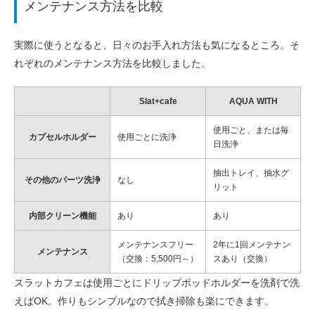
メンテナンス方法を比較
実際に使うとなると、日々のお手入れ方法も気になるところ。そ
れぞれのメンテナンス方法を比較しました。
Slat+cafe
AQUA WITH
使用ごと、または毎
カプセルホルダー
使用ごとに洗浄
日洗浄
抽出トレイ、抽水グ
その他のパーツ洗浄
なし
リット
内部クリーン機能
あり
あり
メンテナンスフリー
2年に1回メンテナン
メンテナンス
（交換：5,500円～）
スあり（交換）
スラットカフェは使用ごとにドリップポッドホルダーを洗剤で洗
えばOK。作りもシンプルなので拭き掃除も楽にできます。