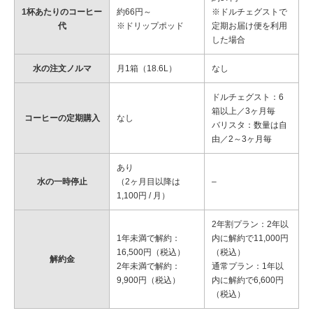
1杯あたりのコーヒー
約66円～
※ドルチェグストで
代
※ドリップポッド
定期お届け便を利用
した場合
水の注文ノルマ
月1箱（18.6L）
なし
ドルチェグスト：6
箱以上／3ヶ月毎
コーヒーの定期購入
なし
バリスタ：数量は自
由／2～3ヶ月毎
あり
水の一時停止
（2ヶ月目以降は
–
1,100円 / 月）
2年割プラン：2年以
1年未満で解約：
内に解約で11,000円
16,500円（税込）
（税込）
解約金
2年未満で解約：
通常プラン：1年以
9,900円（税込）
内に解約で6,600円
（税込）