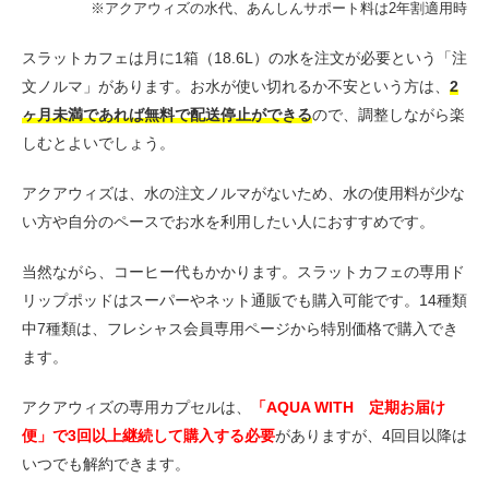
※アクアウィズの水代、あんしんサポート料は2年割適用時
スラットカフェは月に1箱（18.6L）の水を注文が必要という「注
文ノルマ」があります。お水が使い切れるか不安という方は、
2
ヶ月未満であれば無料で配送停止ができる
ので、調整しながら楽
しむとよいでしょう。
アクアウィズは、水の注文ノルマがないため、水の使用料が少な
い方や自分のペースでお水を利用したい人におすすめです。
当然ながら、コーヒー代もかかります。スラットカフェの専用ド
リップポッドはスーパーやネット通販でも購入可能です。14種類
中7種類は、フレシャス会員専用ページから特別価格で購入でき
ます。
アクアウィズの専用カプセルは、
「AQUA WITH 定期お届け
便」で3回以上継続して購入する必要
がありますが、4回目以降は
いつでも解約できます。