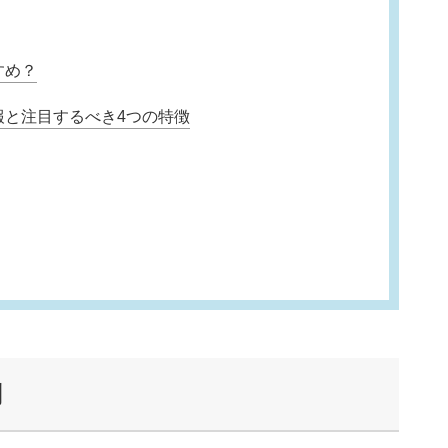
すめ？
報と注目するべき4つの特徴
判