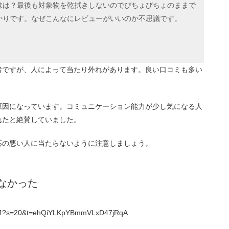
味は？最後も対象物を乾拭きしないのでびちょびちょのままで
かりです。なぜこんなにレビューがいいのか不思議です。
者ですが、人によって当たり外れがあります。良い口コミも多い
原因になっています。コミュニケーション能力が少し気になる人
れたと絶賛していました。
応の悪い人に当たらないように注意しましょう。
なかった
82784?s=20&t=ehQiYLKpYBmmVLxD47jRqA