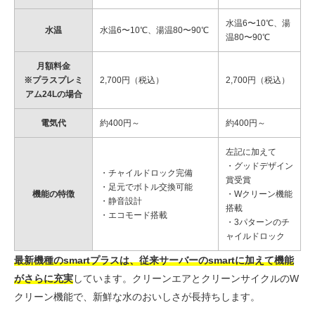
水温6〜10℃、湯
水温
水温6〜10℃、湯温80〜90℃
温80〜90℃
月額料金
※プラスプレミ
2,700円（税込）
2,700円（税込）
アム24Lの場合
電気代
約400円～
約400円～
左記に加えて
・グッドデザイン
・チャイルドロック完備
賞受賞
・足元でボトル交換可能
機能の特徴
・Wクリーン機能
・静音設計
搭載
・エコモード搭載
・3パターンのチ
ャイルドロック
最新機種のsmartプラスは、従来サーバーのsmartに加えて機能
がさらに充実
しています。クリーンエアとクリーンサイクルのW
クリーン機能で、新鮮な水のおいしさが長持ちします。