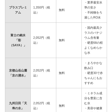
・業界最安水
プラスプレミ
1,350円（税
準の安さ
無料
アム
込）
・不純物をろ
過したRO水
・国内最高ク
ラスのバナジ
富士の銘水
2,052円（税
ウム含有量
「彩
無料
込）
・硬度68の程
（SAYA）」
よくなめらか
な水
・まろやかな
飲み口
京都山岳山麓
2,052円（税
無料
・硬度30で赤
「京の湧水」
込）
ちゃんにもお
すすめ
・ミネラル成
分を豊富に含
九州日田「天
2,052円（税
む水
無料
寿の水」
込）
・美容や健康