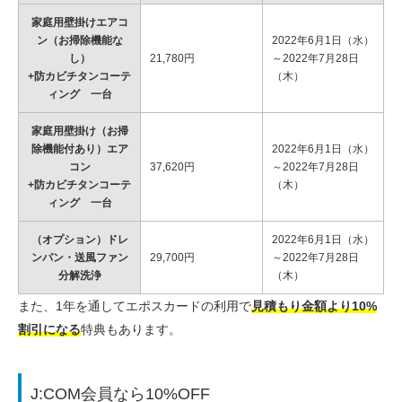
家庭用壁掛けエアコ
ン（お掃除機能な
2022年6月1日（水）
し）
21,780円
～2022年7月28日
+防カビチタンコーテ
（木）
ィング 一台
家庭用壁掛け（お掃
除機能付あり）エア
2022年6月1日（水）
コン
37,620円
～2022年7月28日
+防カビチタンコーテ
（木）
ィング 一台
（オプション）ドレ
2022年6月1日（水）
ンパン・送風ファン
29,700円
～2022年7月28日
分解洗浄
（木）
また、1年を通してエポスカードの利用で
見積もり金額より10%
割引になる
特典もあります。
J:COM会員なら10%OFF